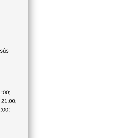
esús
1:00;
 21:00;
:00;