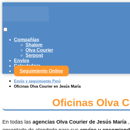
Compañías
Shalom
Olva Courier
Serpost
Envíos
Calculadora
Seguimiento Online
Envío y seguimiento Perú
Oficinas Olva Courier en Jesús María
Oficinas Olva C
En todas las
agencias Olva Courier de Jesús María