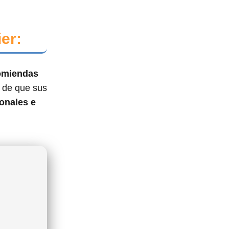
er:
comiendas
e de que sus
onales e