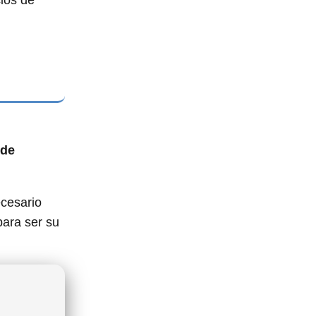
cios de
 de
ecesario
para ser su