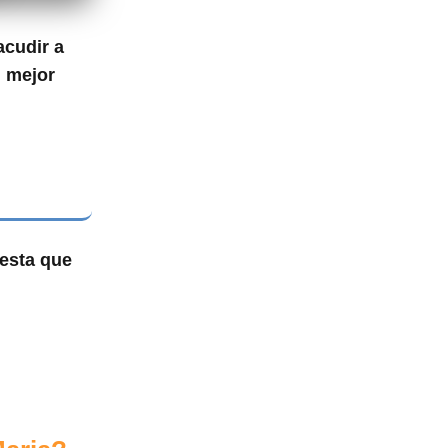
acudir a
l
mejor
uesta que