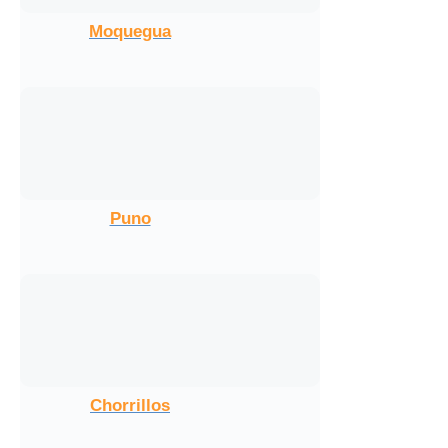
Moquegua
Puno
Chorrillos