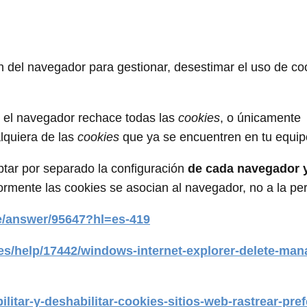
 del navegador para gestionar, desestimar el uso de coo
 el navegador rechace todas las
cookies
, o únicamente
lquiera de las
cookies
que ya se encuentren en tu equip
ptar por separado la configuración
de cada navegador 
mente las cookies se asocian al navegador, no a la pe
e/answer/95647?hl=es-419
-es/help/17442/windows-internet-explorer-delete-man
bilitar-y-deshabilitar-cookies-sitios-web-rastrear-pre