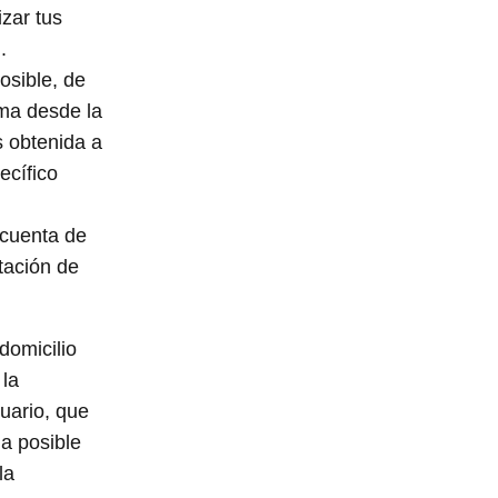
izar tus
.
osible, de
rma desde la
s obtenida a
ecífico
 cuenta de
stación de
domicilio
 la
suario, que
la posible
la