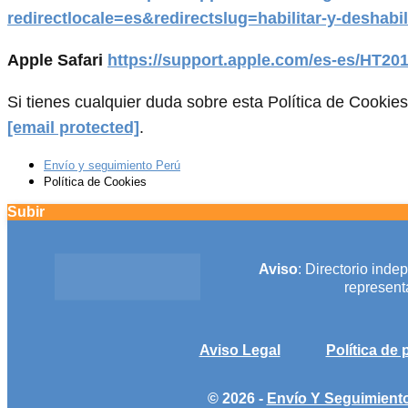
redirectlocale=es&redirectslug=habilitar-y-deshabil
Apple Safari
https://support.apple.com/es-es/HT20
Si tienes cualquier duda sobre esta Política de Cookie
[email protected]
.
Envío y seguimiento Perú
Política de Cookies
Subir
Aviso
: Directorio inde
representa
Aviso Legal
Política de 
© 2026 -
Envío Y Seguimient