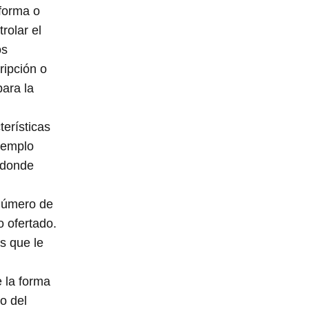
aforma o
rolar el
os
ripción o
para la
terísticas
ejemplo
e donde
 número de
o ofertado.
s que le
e la forma
o del