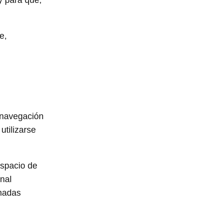
y para qué;
e,
 navegación
utilizarse
espacio de
nal
inadas