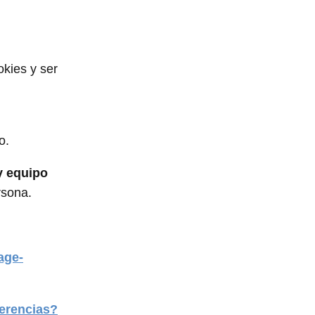
kies y ser
o.
y equipo
rsona.
age-
ferencias?