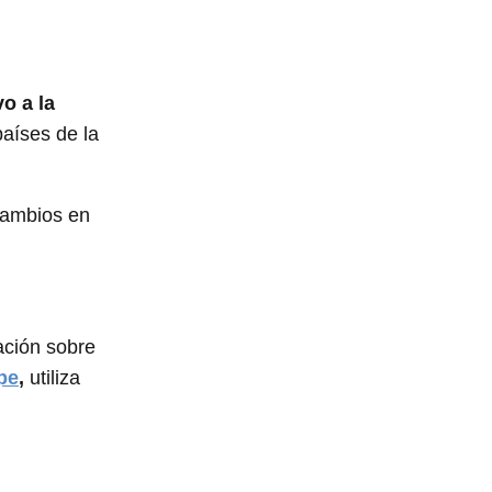
o a la
países de la
cambios en
ación sobre
pe
,
utiliza