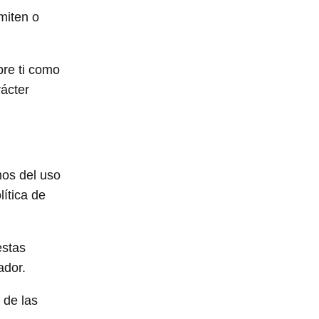
miten o
bre ti como
rácter
mos del uso
ítica de
estas
ador.
 de las