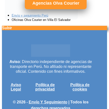
Agencias Olva Courier
Envío y seguimiento Perú
Oficinas Olva Courier en Villa El Salvador
Subir
Aviso
: Directorio independiente de agencias de
transporte en Perú. No afiliado ni representante
oficial. Contenido con fines informativos.
Aviso
Política de
Política de
Legal
privacidad
cookies
© 2026 -
Envío Y Seguimiento
| Todos los
derechos reservados