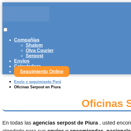
Compañías
Shalom
Olva Courier
Serpost
Envíos
Calculadora
Seguimiento Online
Envío y seguimiento Perú
Oficinas Serpost en Piura
Oficinas 
En todas las
agencias serpost de Piura
, usted encon