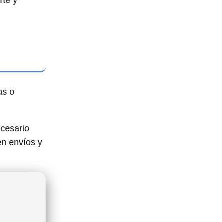
rte y
as o
ecesario
en envíos y