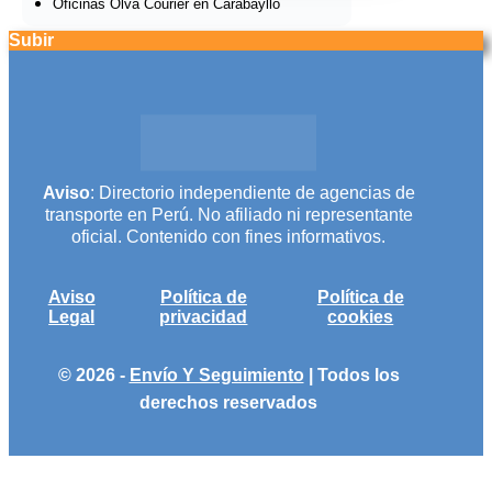
Oficinas Olva Courier en Carabayllo
Subir
Aviso
: Directorio independiente de agencias de
transporte en Perú. No afiliado ni representante
oficial. Contenido con fines informativos.
Aviso
Política de
Política de
Legal
privacidad
cookies
© 2026 -
Envío Y Seguimiento
| Todos los
derechos reservados