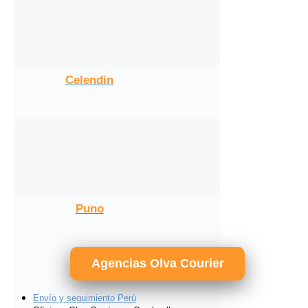
Celendin
Puno
Agencias Olva Courier
Envío y seguimiento Perú