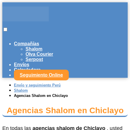
Compañías
Shalom
Olva Courier
Serpost
Envíos
Calculadora
Seguimiento Online
Envío y seguimiento Perú
Shalom
Agencias Shalom en Chiclayo
Agencias Shalom en Chiclayo
En todas las
agencias shalom de Chiclayo
, usted