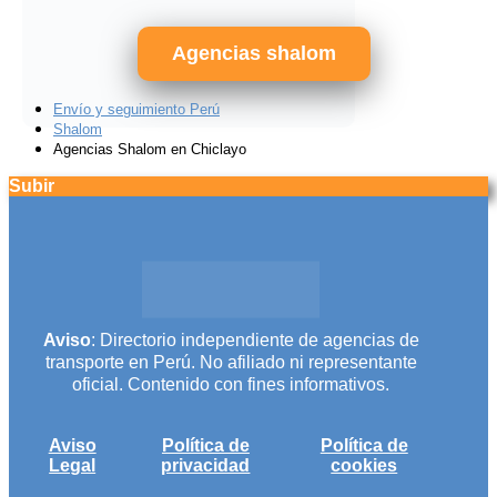
Agencias shalom
Envío y seguimiento Perú
Shalom
Agencias Shalom en Chiclayo
Subir
Aviso
: Directorio independiente de agencias de
transporte en Perú. No afiliado ni representante
oficial. Contenido con fines informativos.
Aviso
Política de
Política de
Legal
privacidad
cookies