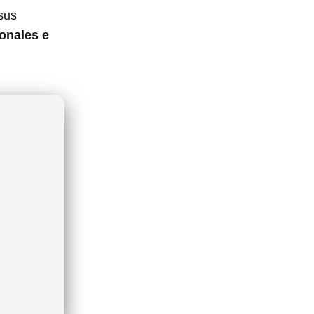
sus
onales e