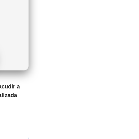
acudir a
alizada