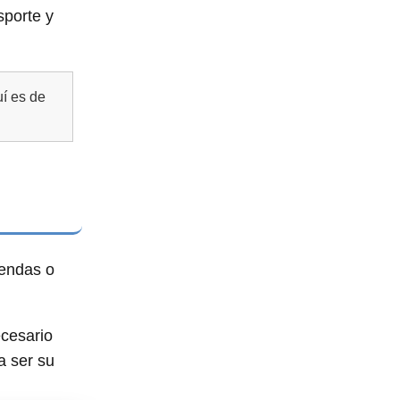
sporte y
uí es de
iendas o
ecesario
a ser su