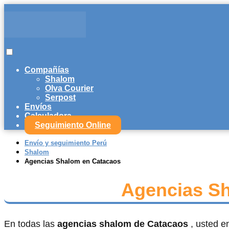
Compañías
Shalom
Olva Courier
Serpost
Envíos
Calculadora
Seguimiento Online
Envío y seguimiento Perú
Shalom
Agencias Shalom en Catacaos
Agencias S
En todas las
agencias shalom de Catacaos
, usted e