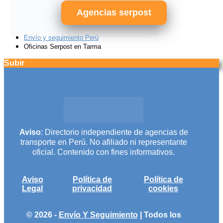
Agencias serpost
Envío y seguimiento Perú
Oficinas Serpost en Tarma
Subir
Aviso
: Directorio independiente de agencias de
transporte en Perú. No afiliado ni representante
oficial. Contenido con fines informativos.
Aviso
Política de
Política de
Legal
privacidad
cookies
© 2026 -
Envío Y Seguimiento
| Todos los