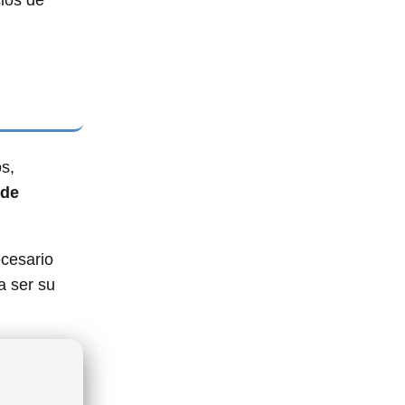
cios de
s,
 de
ecesario
a ser su