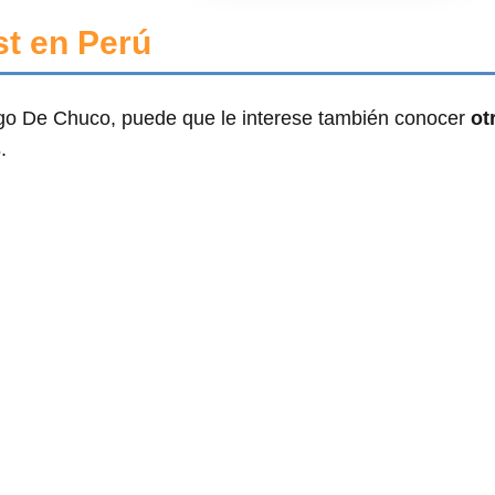
st en Perú
ago De Chuco, puede que le interese también conocer
ot
s
.