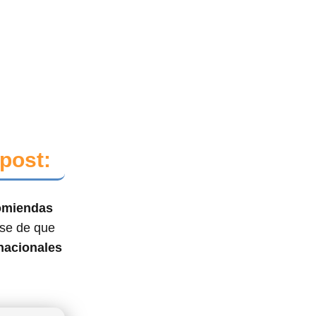
post:
comiendas
rse de que
nacionales