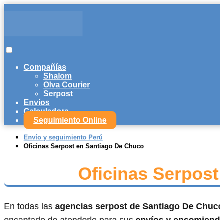
Compañías
Shalom
Olva Courier
Serpost
Envíos
Calculadora
Seguimiento Online
Envío y seguimiento Perú
Oficinas Serpost en Santiago De Chuco
Oficinas Serpos
En todas las
agencias serpost de Santiago De Chu