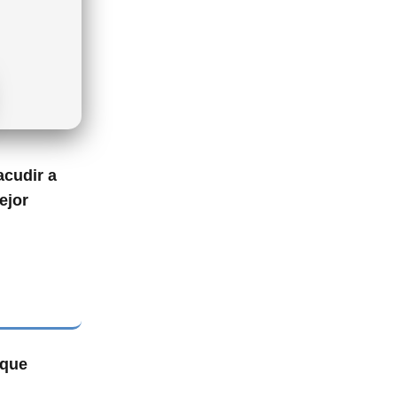
acudir a
ejor
 que