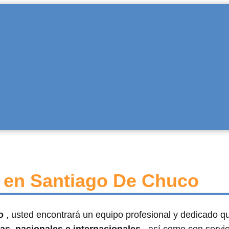
t en Santiago De Chuco
co
, usted encontrará un equipo profesional y dedicado q