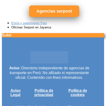
Agencias serpost
Envío y seguimiento Perú
Oficinas Serpost en Jayanca
Subir
Aviso
: Directorio independiente de agencias de
transporte en Perú. No afiliado ni representante
oficial. Contenido con fines informativos.
Aviso
Política de
Política de
Legal
privacidad
cookies