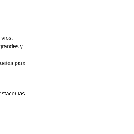
nvíos.
 grandes y
uetes para
isfacer las