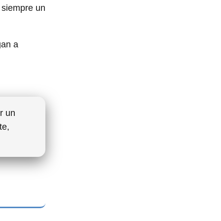
a siempre un
gan a
r un
te,