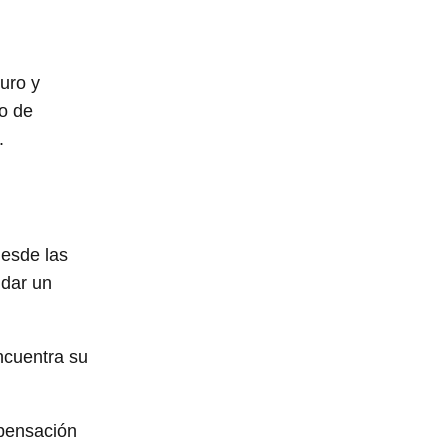
uro y
po de
.
desde las
ndar un
ncuentra su
mpensación