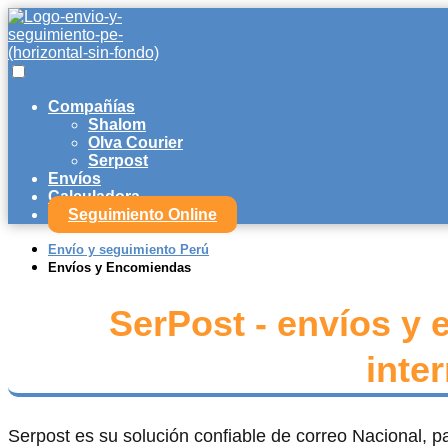
Compañías
Shalom
Olva Courier
Serpost
Envíos
Calculadora
Seguimiento Online
Envío y seguimiento Perú
Envíos y Encomiendas
SerPost - envíos y
inte
Serpost es su solución confiable de correo Nacional, 