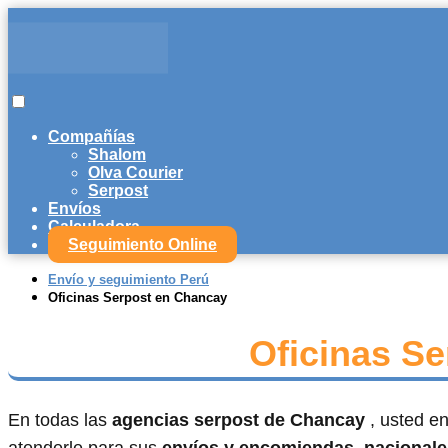
Compañías
Shalom
Olva Courier
Serpost
Envíos
Calculadora
Seguimiento Online
Envío y seguimiento Perú
Oficinas Serpost en Chancay
Oficinas S
En todas las
agencias serpost de Chancay
, usted e