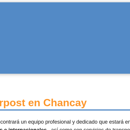
erpost en Chancay
ncontrará un equipo profesional y dedicado que estará 