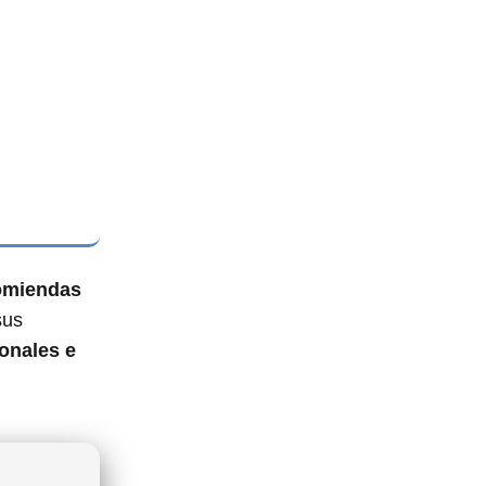
comiendas
sus
onales e