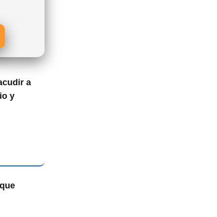
acudir a
io y
 que