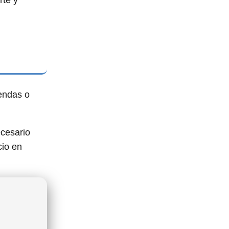
rte y
endas o
ecesario
cio en