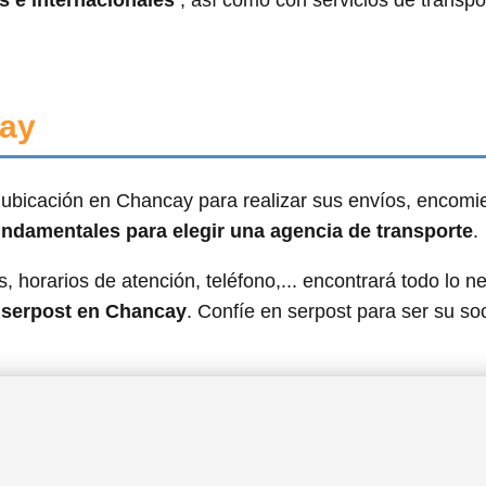
s e internacionales
, así como con servicios de transpo
cay
ubicación en Chancay para realizar sus envíos, encomi
fundamentales para elegir una agencia de transporte
.
, horarios de atención, teléfono,... encontrará todo lo n
n serpost en Chancay
. Confíe en serpost para ser su so