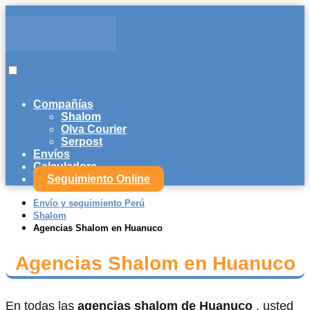
Compañías
Shalom
Olva Courier
Serpost
Envíos
Calculadora
Seguimiento Online
Envío y seguimiento Perú
Shalom
Agencias Shalom en Huanuco
Agencias Shalom en Huanuco
En todas las
agencias shalom de Huanuco
, usted