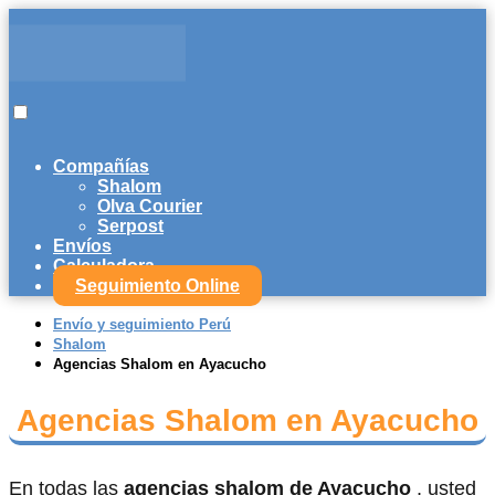
Compañías
Shalom
Olva Courier
Serpost
Envíos
Calculadora
Seguimiento Online
Envío y seguimiento Perú
Shalom
Agencias Shalom en Ayacucho
Agencias Shalom en Ayacucho
En todas las
agencias shalom de Ayacucho
, usted