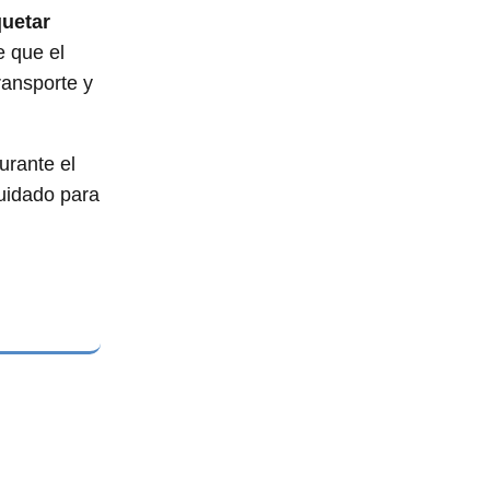
quetar
e que el
ransporte y
urante el
cuidado para