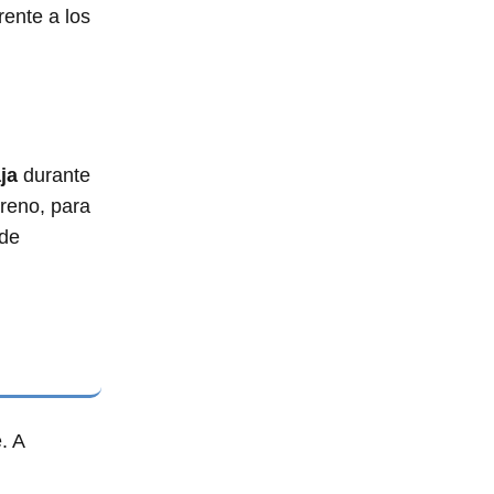
rente a los
ja
durante
ireno, para
 de
. A