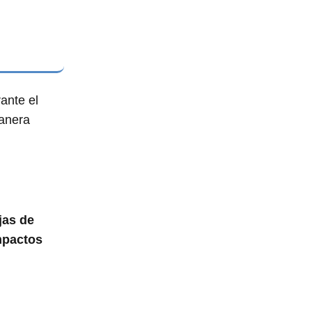
ante el
manera
ajas de
mpactos