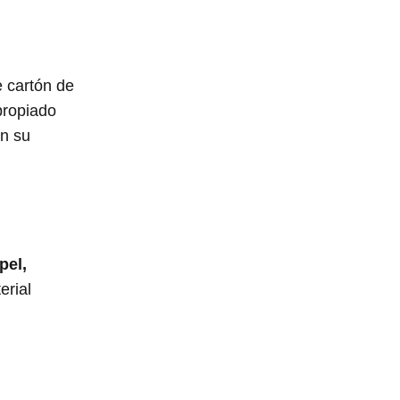
e cartón de
propiado
en su
pel,
erial