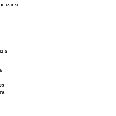
antizar su
laje
do
es
ra