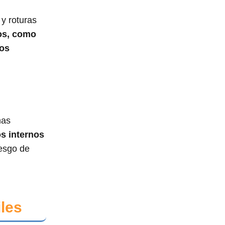
 y roturas
tos, como
los
mas
os internos
iesgo de
les